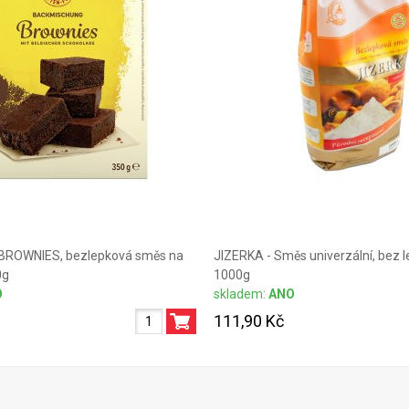
 BROWNIES, bezlepková směs na
JIZERKA - Směs univerzální, bez le
0g
1000g
O
skladem:
ANO
111,90 Kč