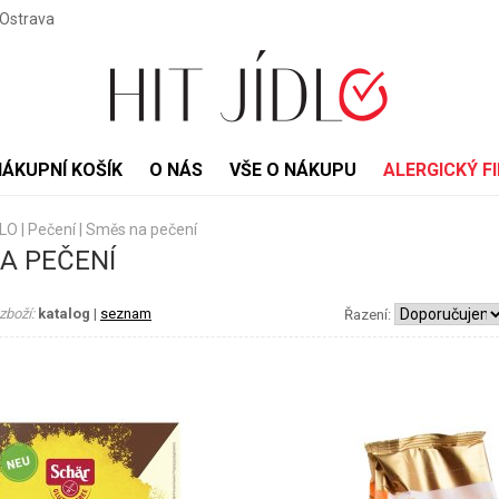
 Ostrava
NÁKUPNÍ KOŠÍK
O NÁS
VŠE O NÁKUPU
ALERGICKÝ FI
DLO
|
Pečení
|
Směs na pečení
A PEČENÍ
zboží:
katalog
|
seznam
Řazení: