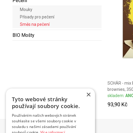
Pečení
Mouky
Přísady pro pečení
Směs na pečení
BIO Mošty
SCHÄR - mix
brownies, 35
×
skladem:
AN
Tyto webové stránky
93,90 Kč
používají soubory cookie.
Používáním našich webových stránek
souhlasíte se všemi soubory cookie v
souladu s našimi zásadami používání
souborů cookie.
Více informací