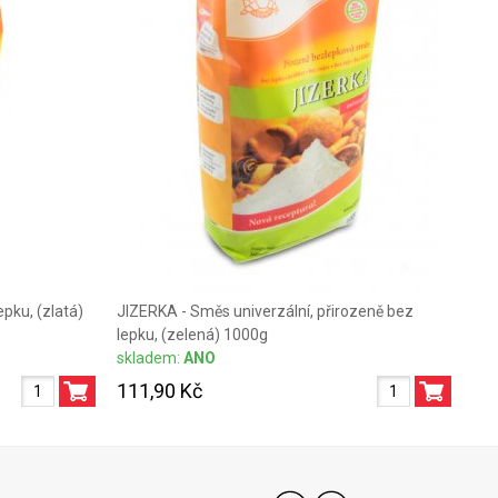
pku, (zlatá)
JIZERKA - Směs univerzální, přirozeně bez
lepku, (zelená) 1000g
skladem:
ANO
111,90 Kč