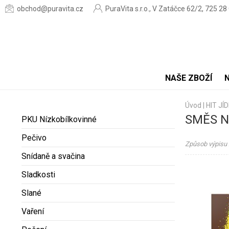
obchod@puravita.cz
PuraVita s.r.o., V Zatáčce 62/2, 725 28
NAŠE ZBOŽÍ
Úvod
|
HIT JÍ
SMĚS N
PKU Nízkobílkovinné
Pečivo
Způsob výpisu 
Snídaně a svačina
Sladkosti
Slané
Vaření