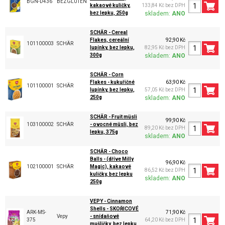
BGN-D436
BEZGLUTEN
kakaové kuličky,
133,84 Kč bez DPH
bez lepku, 250g
skladem:
ANO
SCHÄR - Cereal
Flakes, cereální
92,90 Kč
101100003
SCHÄR
lupínky, bez lepku,
82,95 Kč bez DPH
300g
skladem:
ANO
SCHÄR - Corn
Flakes - kukuřičné
63,90 Kč
101100001
SCHÄR
lupínky, bez lepku,
57,05 Kč bez DPH
250g
skladem:
ANO
SCHÄR - Fruit müsli
99,90 Kč
103100002
SCHÄR
- ovocné müsli, bez
89,20 Kč bez DPH
lepku, 375g
skladem:
ANO
SCHÄR - Choco
Balls - (dříve Milly
96,90 Kč
102100001
SCHÄR
Magic), kakaové
86,52 Kč bez DPH
kuličky, bez lepku
skladem:
ANO
250g
VEPY - Cinnamon
Shells - SKOŘICOVÉ
ARK-MS-
71,90 Kč
Vepy
- snídaňové
375
64,20 Kč bez DPH
mušličky, bez lepku,