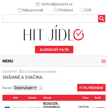
obchod@puravita.cz
Nákupní košík
Přihlášení
EUR
ALERGICKÝ FILTR
MENU
Úvod
|
HIT JÍDLO
|
Snídaně a svačina
SNÍDANĚ A SVAČINA
FILTROVÁNÍ
Řazení:
Kód
Značka
Název
Cena
Košík
BEZGLUTEN -
COCOA BALLS,
149,90 Kč