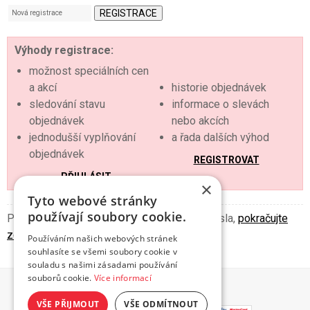
Nová registrace
Výhody registrace:
možnost speciálních cen
a akcí
historie objednávek
sledování stavu
informace o slevách
objednávek
nebo akcích
jednodušší vyplňování
a řada dalších výhod
objednávek
REGISTROVAT
PŘIHLÁSIT
×
Tyto webové stránky
používají soubory cookie.
Při zapomenutí nebo ztrátě přístupového hesla,
pokračujte
zde.
Používáním našich webových stránek
souhlasíte se všemi soubory cookie v
souladu s našimi zásadami používání
souborů cookie.
Více informací
© 2026 HIT Jídlo
VŠE PŘIJMOUT
VŠE ODMÍTNOUT