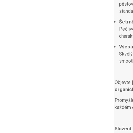
pěstov
standa
Šetrn
Pečliv
charak
Všestr
Skvělý
smooth
Objevte 
organic
Promyšle
každém d
Složení: