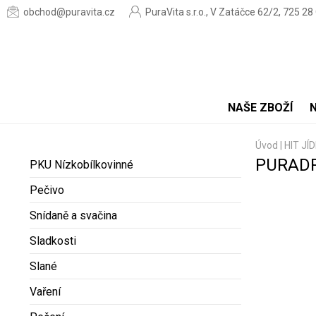
obchod@puravita.cz
PuraVita s.r.o., V Zatáčce 62/2, 725 28
NAŠE ZBOŽÍ
Úvod
|
HIT JÍ
PURADR
PKU Nízkobílkovinné
Pečivo
Snídaně a svačina
Sladkosti
Slané
Vaření