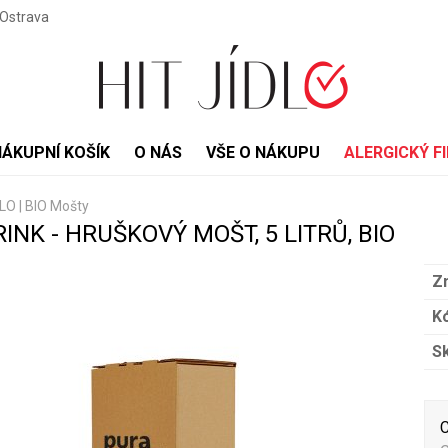
 Ostrava
NÁKUPNÍ KOŠÍK
O NÁS
VŠE O NÁKUPU
ALERGICKÝ FI
DLO
|
BIO Mošty
INK - HRUŠKOVÝ MOŠT, 5 LITRŮ, BIO
Z
Kó
S
C