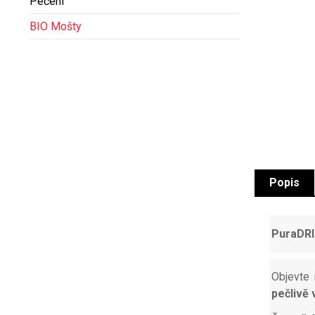
Pečení
BIO Mošty
Popis
PuraDRIN
Objevte
pečlivě