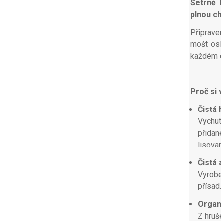
Šetrně 
plnou c
Připrave
mošt osl
každém 
Proč si
Čistá
Vychut
přidan
lisova
Čistá
Vyrobe
přísad.
Organ
Z hruš