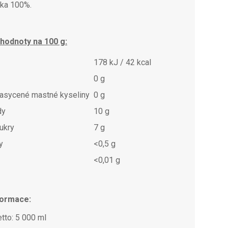
ka 100%.
 hodnoty na 100 g:
178 kJ / 42 kcal
0 g
nasycené mastné kyseliny
0 g
dy
10 g
ukry
7 g
y
<0,5 g
<0,01 g
formace:
tto: 5 000 ml