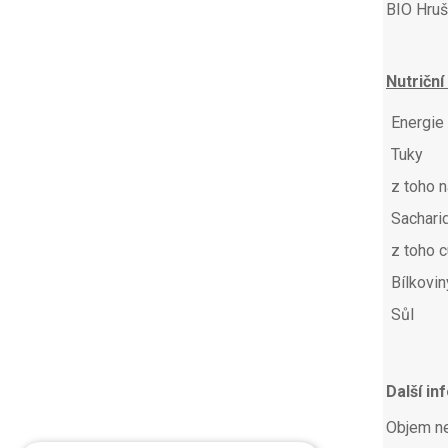
BIO Hruš
Nutriční
Energie
Tuky
z toho 
Sachari
z toho c
Bílkovin
Sůl
Další in
Objem ne