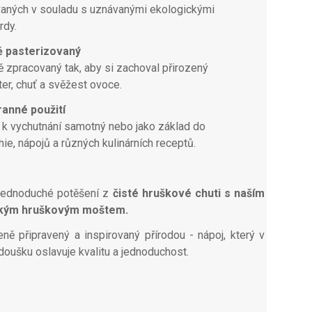
aných v souladu s uznávanými ekologickými
rdy.
ě pasterizovaný
ě zpracovaný tak, aby si zachoval přirozený
ter, chuť a svěžest ovoce.
anné použití
 k vychutnání samotný nebo jako základ do
ie, nápojů a různých kulinárních receptů.
jednoduché potěšení z
čisté hruškové chuti s naším
kým hruškovým moštem.
ně připravený a inspirovaný přírodou - nápoj, který v
oušku oslavuje kvalitu a jednoduchost.