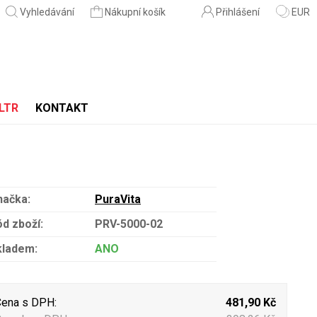
Vyhledávání
Nákupní košík
Přihlášení
EUR
LTR
KONTAKT
načka:
PuraVita
d zboží:
PRV-5000-02
kladem:
ANO
ena s DPH:
481,90 Kč