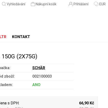
Vyhledávání
Nákupní košík
Přihlášení
EUR
LTR
KONTAKT
 150G (2X75G)
načka:
SCHÄR
d zboží:
002100003
kladem:
ANO
ena s DPH:
66,90 Kč