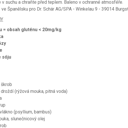
 v suchu a chraňte před teplem. Baleno v ochranné atmosféře.
ve Španělsku pro Dr. Schär AG/SPA - Winkelau 9 - 39014 Burgst
NY
u = obsah gluténu < 20mg/kg
ka
ózy
e
 sóju
 škrob
droždí (rýžová mouka, pitná voda)
a
rup
 vlákno (psyllium, bambus)
uka, slunečnicový olej
krob