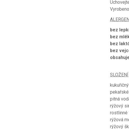
Uchovejte
Vyrobeno 
ALERGE
bez lepk
bez mlé
bez lakt
bez vejc
obsahuje
SLOŽENÍ
kukuřičný
pekařské 
pitná vod
rýžový si
rostlinné
rýžová mo
rýžový š