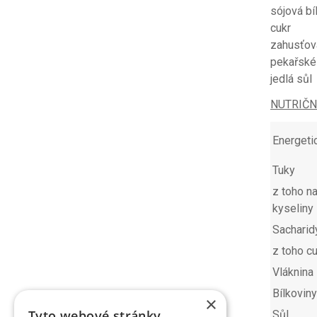
sójová bí
cukr
zahusťov
pekařské
jedlá sůl
NUTRIČN
Energeti
Tuky
z toho n
kyseliny
Sacharid
z toho c
Vláknina
Bílkoviny
×
Tyto webové stránky
Sůl