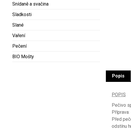
Snídaně a svačina
Sladkosti
Slané
Vaření
Pečení
BIO Mošty
Popis
POPIS
Pečivo sp
Příprava:
Před peč
odstínu h