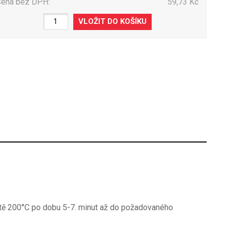
Cena bez DPH:
59,73 Kč
otě 200°C po dobu 5-7. minut až do požadovaného