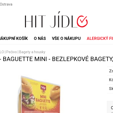
 Ostrava
NÁKUPNÍ KOŠÍK
O NÁS
VŠE O NÁKUPU
ALERGICKÝ FI
DLO
|
Pečivo
|
Bagety a housky
- BAGUETTE MINI - BEZLEPKOVÉ BAGETY,
Z
Kó
S
C