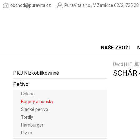
obchod@puravita.cz
PuraVita s.r.o., V Zatáčce 62/2, 725 28
NAŠE ZBOŽÍ
Úvod
|
HIT JÍ
SCHÄR 
PKU Nízkobílkovinné
Pečivo
Chleba
Bagety a housky
Sladké pečivo
Tortily
Hamburger
Pizza