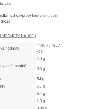
lkovina
adlo: hydroxypropylmetylcelulóza
 droždí
Í HODNOTY NA 100g
1130 kJ /267
cká hodnota
kcal
3,0 g
asycené mastné
0,5 g
y
54 g
ukry
6,3 g
6,4 g
2,9 g
0,88 g