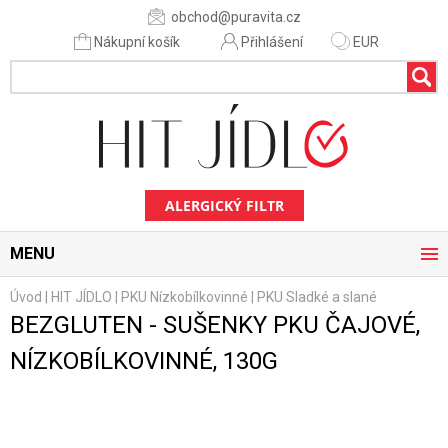
obchod@puravita.cz
Nákupní košík
Přihlášení
EUR
ALERGICKÝ FILTR
MENU
Úvod
|
HIT JÍDLO
|
PKU Nízkobílkovinné
|
PKU Sladké a slané
BEZGLUTEN - SUŠENKY PKU ČAJOVÉ,
NÍZKOBÍLKOVINNÉ, 130G