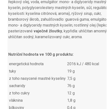
řepkový olej, voda, emulgátor: mono- a diglyceridy mastnýc
kyselin, polyglycerolestery mastných kyselin, sůl, regulátor
kyselosti: kyselina citrónová; aroma), rýžový sirup, cukr,
bramborový škrob, zahušťovadlo: guarová guma; emulgátory
mono- a diglyceridy mastných kyselin; rostlinný olej (řepkov
pasterizované
vaječné žloutky
, kypřidla: uhličitan amonný,
uhličitan sodný; karamelizovaný cukr, aroma.
Nutriční hodnota ve 100 g produktu:
energetická hodnota
2016 kJ / 480 kcal
tuky
19 g
z toho nasycené mastné kyseliny
7,5 g
sacharidy
76 g
z toho cukry
12 g
vláknina
1,8 g
bílkoviny
0,4 g