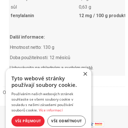
sůl
0,63 g
fenylalanin
12 mg / 100 g produkt
Další informace:
Hmotnost netto: 130 g
Doba použitelnosti: 12 měsíců
Uchovávejte na chladném a suchém místě.
×
Tyto webové stránky
používají soubory cookie.
Obrázky mají pouze informativní charakter.
Používáním našich webových stránek
souhlasíte se všemi soubory cookie v
souladu s našimi zásadami používání
souborů cookie.
Více informací
© 2026 HIT Jídlo
VŠE PŘIJMOUT
VŠE ODMÍTNOUT