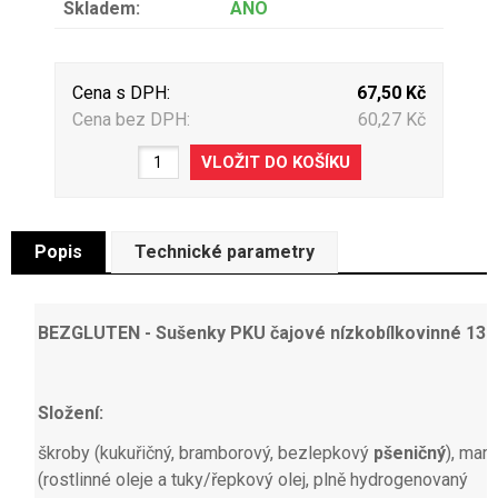
Skladem:
ANO
Cena s DPH:
67,50 Kč
Cena bez DPH:
60,27 Kč
Popis
Technické parametry
BEZGLUTEN - Sušenky PKU čajové nízkobílkovinné 13
Složení:
škroby (kukuřičný, bramborový, bezlepkový
pšeničný
), marg
(rostlinné oleje a tuky/řepkový olej, plně hydrogenovaný