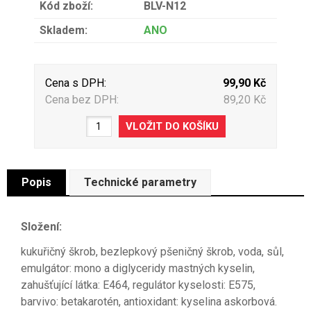
Kód zboží:
BLV-N12
Skladem:
ANO
Cena s DPH:
99,90 Kč
Cena bez DPH:
89,20 Kč
Popis
Technické parametry
Složení:
kukuřičný škrob, bezlepkový pšeničný škrob, voda, sůl,
emulgátor: mono a diglyceridy mastných kyselin,
zahušťující látka: E464, regulátor kyselosti: E575,
barvivo: betakarotén, antioxidant: kyselina askorbová.