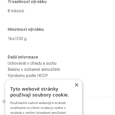
Trvanlivost výrobku
8 měsíců
Hmotnost výrobku
1ks/250 g
Další informace
Uchovávat v chladu a suchu
Baleno v ochranné atmosféře
Vyrobeno podle HCCP
Vyrobeno v EU
×
Tyto webové stránky
používají soubory cookie.
Obrázky mají pouze informativní charakter.
Používáním našich webových stránek
souhlasíte se všemi soubory cookie v
souladu s našimi zásadami používání