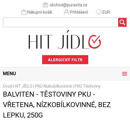
obchod@puravita.cz
Nákupní košík
Přihlášení
EUR
ALERGICKÝ FILTR
MENU
Úvod
|
HIT JÍDLO
|
PKU Nízkobílkovinné
|
PKU Těstoviny
BALVITEN - TĚSTOVINY PKU -
VŘETENA, NÍZKOBÍLKOVINNÉ, BEZ
LEPKU, 250G