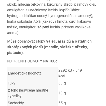
škrob, mléčná bílkovina, kukuřičný škrob, palmový olej,
emulgátor: slunečnicový lecitin; kypřící látky:
hydrogenuhličitan sodný, hydrogenuhličitan amonný),
hořká čokoláda 7,5% (kakaová hmota, cukr, kakaové
máslo, emulgátor:
sójový
lecitin; přírodní vanilkové
aroma).
Může obsahovat stopy
vajec, arašídů a ostatních
skořápkových plodů (mandle, vlašské ořechy,
pistácie).
NUTRIČNÍ HODNOTY NA 100g
2292 kJ / 549
Energetická hodnota
kcal
Tuky
33 g
z toho nasycené mastné
13 g
kyseliny
Sacharidy
55 g