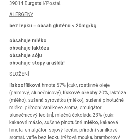
39014 Burgstall/Postal.
ALERGENY
bez lepku = obsah gluténu < 20mg/kg
obsahuje mléko
obsahuje laktózu
obsahuje sóju
obsahuje stopy arašídů!
SLOŽENÍ
lískooříšková
hmota 57% [cukr, rostlinné oleje
(palmový, slunečnicový),
lískové ořechy
20%, laktóza
(mléko), sušená syrovátka (mléko), sušené plnotučné
mléko, přírodní vanilkové aroma, emulgátor:
slunečnicový lecitin], mléčná čokoláda 23% (cukr,
kakaové máslo, sušené plnotučné
mléko
, kakaová
hmota, emulgátor: sójový lecitin; přírodní vanilkové
aroma), vafle bez lepku (rýžová mouka, bramborový