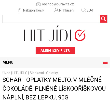
obchod@puravita.cz
Nákupní košík
Přihlášení
EUR
ALERGICKÝ FILTR
MENU
Úvod
|
HIT JÍDLO
|
Sladkosti
|
Oplatky
SCHÄR - OPLATKY MELTO, V MLÉČNÉ
ČOKOLÁDĚ, PLNĚNÉ LÍSKOOŘÍŠKOVOU
NÁPLNÍ, BEZ LEPKU, 90G