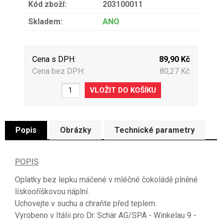
Kód zboží:
203100011
Skladem:
ANO
Cena s DPH:
89,90 Kč
Cena bez DPH:
80,27 Kč
Popis
Obrázky
Technické parametry
POPIS
Oplatky bez lepku máčené v mléčné čokoládě plněné
lískooříškovou náplní.
Uchovejte v suchu a chraňte před teplem.
Vyrobeno v Itálii pro Dr. Schär AG/SPA - Winkelau 9 -