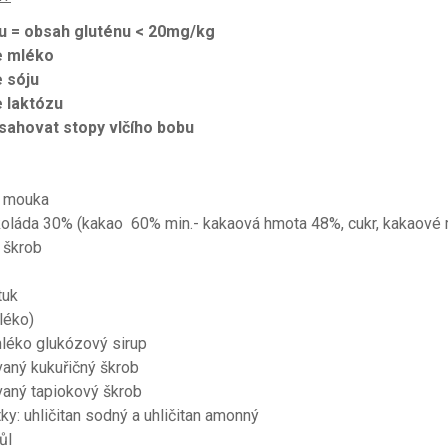
u = obsah gluténu < 20mg/kg
e mléko
 sóju
 laktózu
ahovat stopy vlčího bobu
á mouka
oláda 30% (kakao 60% min.- kakaová hmota 48%, cukr, kakaové má
 škrob
tuk
léko)
léko glukózový sirup
aný kukuřičný škrob
vaný tapiokový škrob
átky: uhličitan sodný a uhličitan amonný
ůl