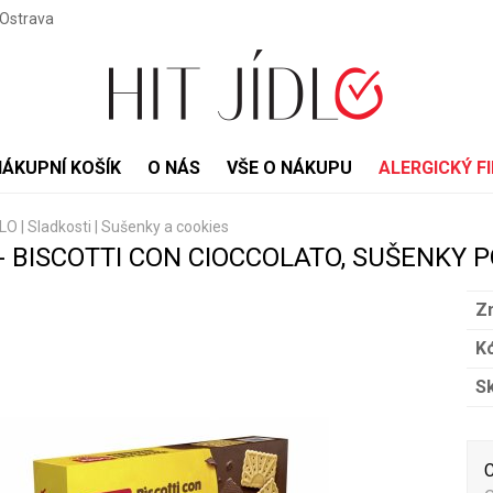
 Ostrava
NÁKUPNÍ KOŠÍK
O NÁS
VŠE O NÁKUPU
ALERGICKÝ FI
DLO
|
Sladkosti
|
Sušenky a cookies
- BISCOTTI CON CIOCCOLATO, SUŠENKY 
Z
Kó
S
C