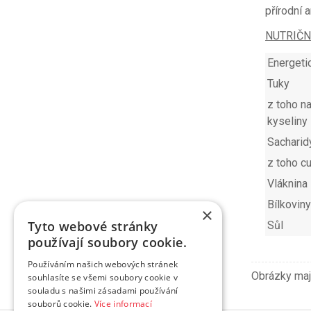
přírodní 
NUTRIČN
Energeti
Tuky
z toho n
kyseliny
Sacharid
z toho c
Vláknina
Bílkoviny
×
Tyto webové stránky
Sůl
používají soubory cookie.
Používáním našich webových stránek
Obrázky mají
souhlasíte se všemi soubory cookie v
souladu s našimi zásadami používání
souborů cookie.
Více informací