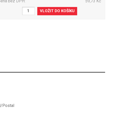
Cena bez DPH:
59,73 Kč
l/Postal