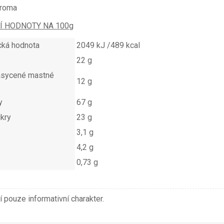
aroma
Í HODNOTY NA 100g
cká hodnota
2049 kJ /489 kcal
22 g
asycené mastné
12 g
y
67 g
ukry
23 g
3,1 g
4,2 g
0,73 g
 pouze informativní charakter.