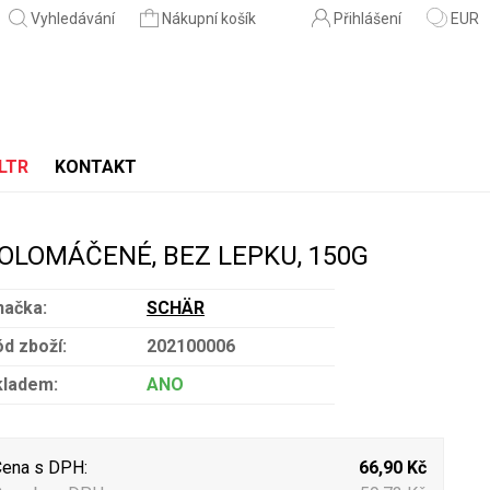
Vyhledávání
Nákupní košík
Přihlášení
EUR
LTR
KONTAKT
POLOMÁČENÉ, BEZ LEPKU, 150G
načka:
SCHÄR
d zboží:
202100006
kladem:
ANO
ena s DPH:
66,90 Kč