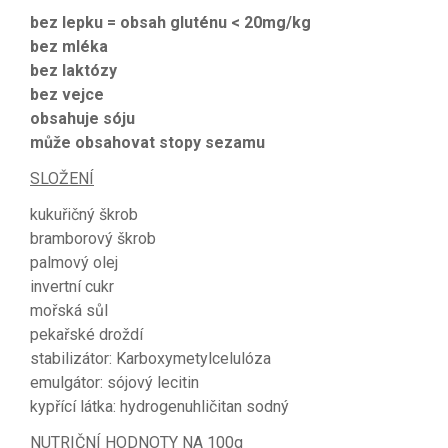
bez lepku = obsah gluténu < 20mg/kg
bez mléka
bez laktózy
bez vejce
obsahuje sóju
může obsahovat stopy sezamu
SLOŽENÍ
kukuřičný škrob
bramborový škrob
palmový olej
invertní cukr
mořská sůl
pekařské droždí
stabilizátor: Karboxymetylcelulóza
emulgátor: sójový lecitin
kypřící látka: hydrogenuhličitan sodný
NUTRIČNÍ HODNOTY NA 100g