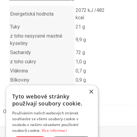
2072 kJ /482
Energetická hodnota
kcal
Tuky
21 g
z toho nasycené mastné
9,9 g
kyseliny
Sacharidy
72 g
z toho cukry
1,0 g
Vláknina
0,7 g
Bílkoviny
0,9 g
Sůl
2,3 g
×
Tyto webové stránky
používají soubory cookie.
Obrázky mají pouze informativní charakter.
Používáním našich webových stránek
souhlasíte se všemi soubory cookie v
souladu s našimi zásadami používání
souborů cookie.
Více informací
© 2026 HIT Jídlo