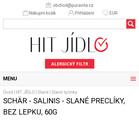
obchod@puravita.cz
Nákupní košík
Přihlášení
EUR
ALERGICKÝ FILTR
MENU
Úvod
|
HIT JÍDLO
|
Slané
|
Slané tyčinky
SCHÄR - SALINIS - SLANÉ PRECLÍKY,
BEZ LEPKU, 60G